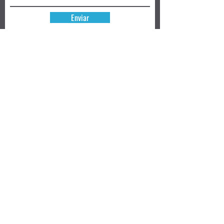
Enviar
Reserva hoy
Privacy Policy
Review
Aceptamos ➜