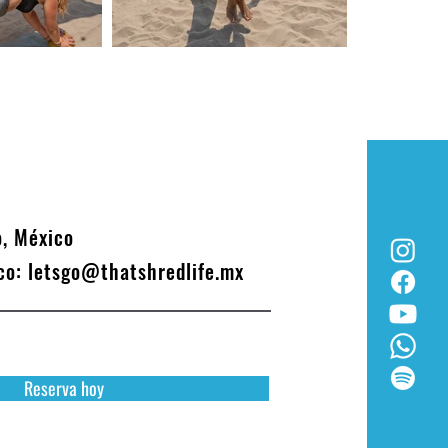
o, México
ico:
letsgo@thatshredlife.mx
Reserva hoy