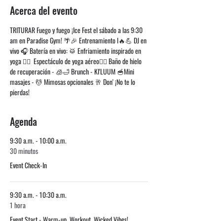
Acerca del evento
TRITURAR Fuego y fuego ¡Ice Fest el sábado a las 9:30 
am en Paradise Gym! 🌴🎉 Entrenamiento l🔥💪 DJ en 
vivo 🎧 Batería en vivo: 🥁 Enfriamiento inspirado en 
yoga 🧘‍♂️  Espectáculo de yoga aéreo🤸‍♀️ Baño de hielo 
de recuperación - 🧊🛁 Brunch - KI'LUUM 🥣Mini 
masajes - 💆 Mimosas opcionales 🥂 Don' ¡No te lo 
pierdas!
Agenda
9:30 a.m. - 10:00 a.m.
30 minutos
Event Check-In
9:30 a.m. - 10:30 a.m.
1 hora
Event Start - Warm-up, Workout, Wicked Vibes!