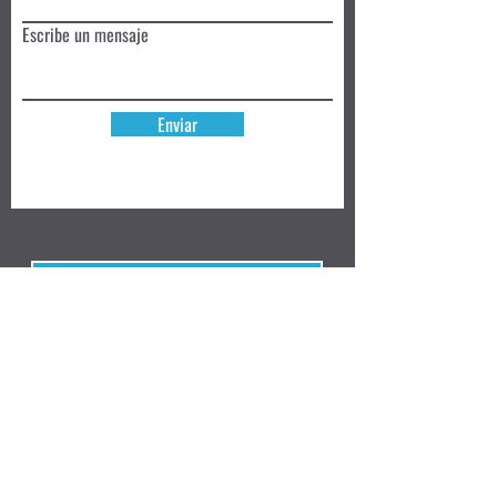
Escribe un mensaje
Enviar
Reserva hoy
Privacy Policy
Review
Aceptamos ➜