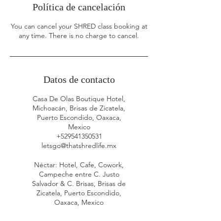
Política de cancelación
You can cancel your SHRED class booking at
any time. There is no charge to cancel.
Datos de contacto
Casa De Olas Boutique Hotel,
Michoacán, Brisas de Zicatela,
Puerto Escondido, Oaxaca,
Mexico
+529541350531
letsgo@thatshredlife.mx
Néctar: Hotel, Cafe, Cowork,
Campeche entre C. Justo
Salvador & C. Brisas, Brisas de
Zicatela, Puerto Escondido,
Oaxaca, Mexico
+529541350531
letsgo@thatshredlife.mx