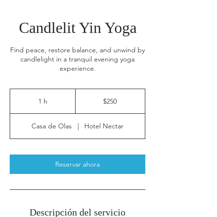
Candlelit Yin Yoga
Find peace, restore balance, and unwind by
candlelight in a tranquil evening yoga
experience.
250
pesos
1 h
1
$250
mexicanos
Casa de Olas
|
Hotel Nectar
Reservar ahora
Descripción del servicio