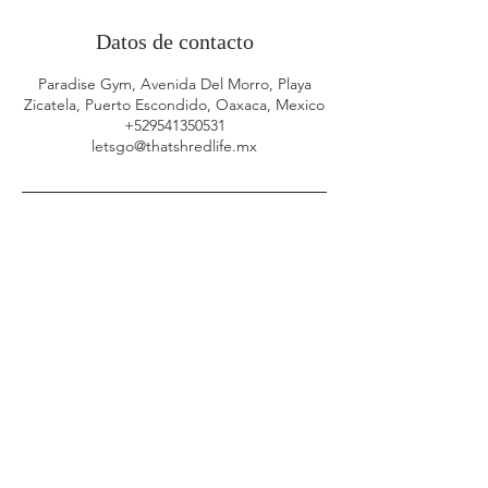
Datos de contacto
Paradise Gym, Avenida Del Morro, Playa
Zicatela, Puerto Escondido, Oaxaca, Mexico
+529541350531
letsgo@thatshredlife.mx
Empieza ahora
Primer nombre
Apellido