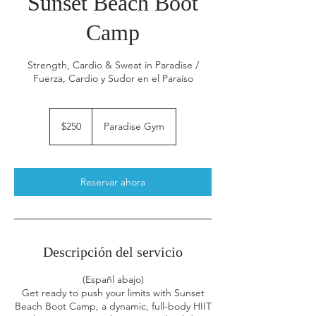
Sunset Beach Boot
Camp
Strength, Cardio & Sweat in Paradise /
Fuerza, Cardio y Sudor en el Paraíso
250
pesos
$250
Paradise Gym
mexicanos
Reservar ahora
Descripción del servicio
(Españl abajo)
Get ready to push your limits with Sunset
Beach Boot Camp, a dynamic, full-body HIIT