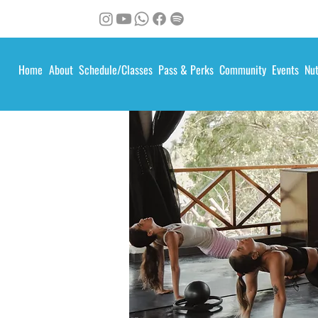
Home
About
Schedule/Classes
Pass & Perks
Community
Events
Nut