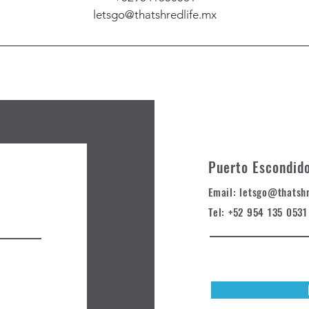
letsgo@thatshredlife.mx
Puerto Escondid
Email: letsgo@t
hatsh
Tel: +52 954 135 0531