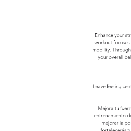
Enhance your stre
workout focuses 
mobility. Through 
your overall ba
Leave feeling cen
Mejora tu fuerz
entrenamiento de
mejorar la pos
fortalecerás t