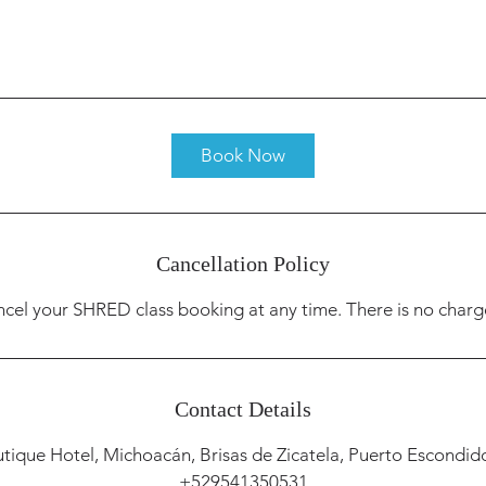
Book Now
Cancellation Policy
ncel your SHRED class booking at any time. There is no charge
Contact Details
ique Hotel, Michoacán, Brisas de Zicatela, Puerto Escondi
+529541350531