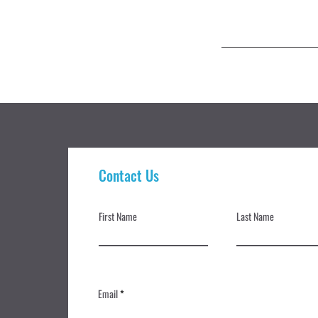
Contact Us
First Name
Last Name
Email