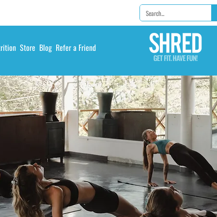
rition
Store
Blog
Refer a Friend