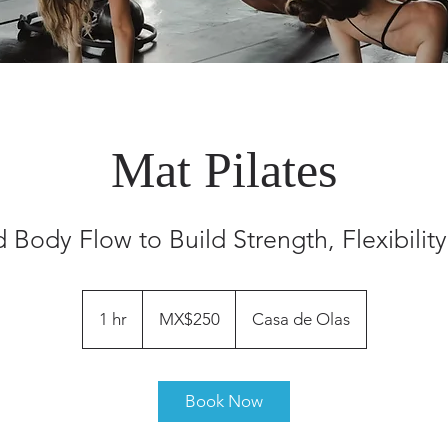
Mat Pilates
 Body Flow to Build Strength, Flexibilit
250
Mexican
1 hr
1
MX$250
Casa de Olas
pesos
h
Book Now