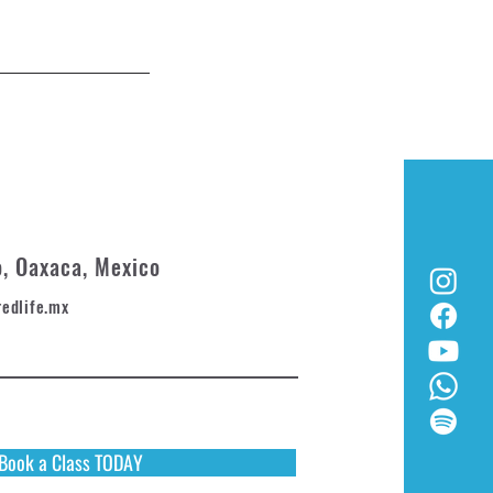
o, Oaxaca, Mexico
redlife.mx
Book a Class TODAY