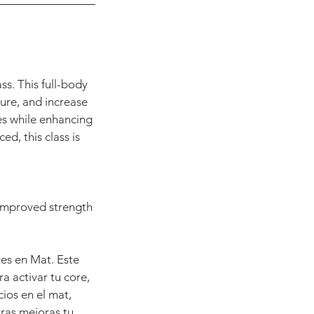
ss. This full-body
ure, and increase
les while enhancing
d, this class is
 improved strength
tes en Mat. Este
 activar tu core,
cios en el mat,
tras mejoras tu