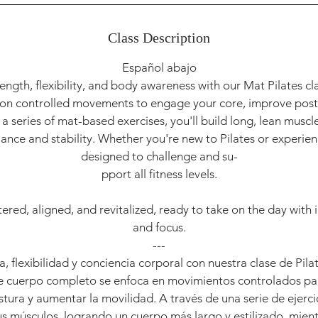
Class Description
Español abajo
ngth, flexibility, and body awareness with our Mat Pilates cla
on controlled movements to engage your core, improve post
a series of mat-based exercises, you'll build long, lean musc
lance and stability. Whether you're new to Pilates or experience
designed to challenge and su-
pport all fitness levels.
tered, aligned, and revitalized, ready to take on the day with
and focus.
---
a, flexibilidad y conciencia corporal con nuestra clase de Pila
 cuerpo completo se enfoca en movimientos controlados para
tura y aumentar la movilidad. A través de una serie de ejerci
us músculos, logrando un cuerpo más largo y estilizado, mien