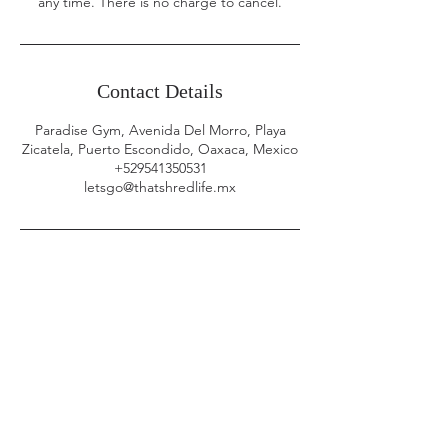
any time. There is no charge to cancel.
Contact Details
Paradise Gym, Avenida Del Morro, Playa
Zicatela, Puerto Escondido, Oaxaca, Mexico
+529541350531
letsgo@thatshredlife.mx
Contact Us
First Name
Last Name