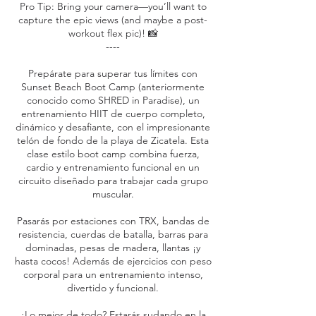
Pro Tip: Bring your camera—you’ll want to
capture the epic views (and maybe a post-
workout flex pic)! 📸
----
Prepárate para superar tus límites con
Sunset Beach Boot Camp (anteriormente
conocido como SHRED in Paradise), un
entrenamiento HIIT de cuerpo completo,
dinámico y desafiante, con el impresionante
telón de fondo de la playa de Zicatela. Esta
clase estilo boot camp combina fuerza,
cardio y entrenamiento funcional en un
circuito diseñado para trabajar cada grupo
muscular.
Pasarás por estaciones con TRX, bandas de
resistencia, cuerdas de batalla, barras para
dominadas, pesas de madera, llantas ¡y
hasta cocos! Además de ejercicios con peso
corporal para un entrenamiento intenso,
divertido y funcional.
¿Lo mejor de todo? Estarás sudando en la