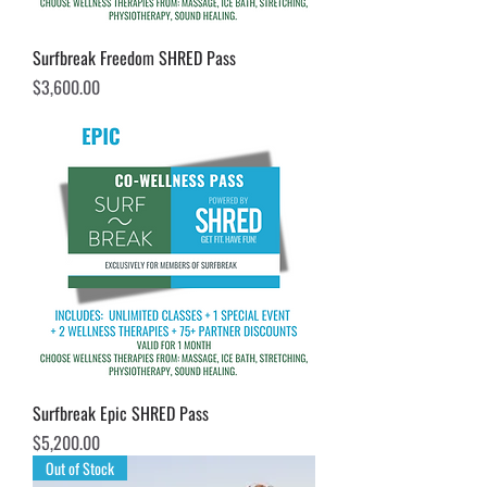
Surfbreak Freedom SHRED Pass
Precio
$3,600.00
Surfbreak Epic SHRED Pass
Precio
$5,200.00
Out of Stock