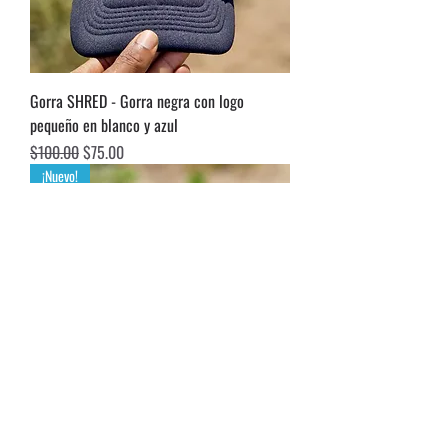
Gorra SHRED - Gorra negra con logo
pequeño en blanco y azul
Precio
Precio de oferta
$100.00
$75.00
¡Nuevo!